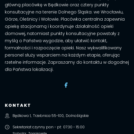
główną placówkę w Będkowie oraz cztery punkty
konsultacyjne na terenie Dolnego Śląska: we Wrocławiu,
Górze, Oleśnicy i Wołowie. Placówka centralna zapewnia
opiekę stacjonarną i koordynuje działalność opieki
domowej, natomiast punkty konsultacyjne powstały z
myślą o Państwa wygodzie, aby ułatwić kontakt,
formalności i rozpoczęcie opieki. Nasz wykwalifikowany
personel służy wsparciem na każdym etapie, oferując
rzetelne informacje. Zapraszamy do kontaktu w dogodnej
dla Państwa lokalizacji.
KONTAKT
Będkowo 1
,
Trzebnica
55-100
,
Dolnośląskie
Sekretariat czynny pon - pt
:
07:30 - 15:00
Sobota
:
Zamknięte