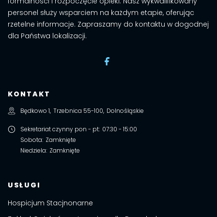
formalności i rozpoczęcie opieki. Nasz wykwalifikowany
personel służy wsparciem na każdym etapie, oferując
rzetelne informacje. Zapraszamy do kontaktu w dogodnej
dla Państwa lokalizacji.
KONTAKT
Będkowo 1
,
Trzebnica
55-100
,
Dolnośląskie
Sekretariat czynny pon - pt
:
07:30 - 15:00
Sobota
:
Zamknięte
Niedziela
:
Zamknięte
USŁUGI
Hospicjum Stacjnonarne