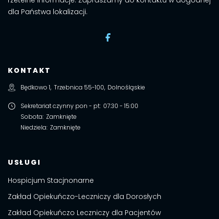
rzetelne informacje. Zapraszamy do kontaktu w dogodnej
dla Państwa lokalizacji.
KONTAKT
Będkowo 1
,
Trzebnica
55-100
,
Dolnośląskie
Sekretariat czynny pon - pt
:
07:30 - 15:00
Sobota
:
Zamknięte
Niedziela
:
Zamknięte
USŁUGI
Hospicjum Stacjnonarne
Zakład Opiekuńczo-Leczniczy dla Dorosłych
Zakład Opiekuńczo Leczniczy dla Pacjentów